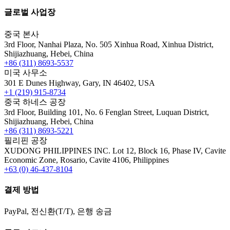
글로벌 사업장
중국 본사
3rd Floor, Nanhai Plaza, No. 505 Xinhua Road, Xinhua District,
Shijiazhuang, Hebei, China
+86 (311) 8693-5537
미국 사무소
301 E Dunes Highway, Gary, IN 46402, USA
+1 (219) 915-8734
중국 하네스 공장
3rd Floor, Building 101, No. 6 Fenglan Street, Luquan District,
Shijiazhuang, Hebei, China
+86 (311) 8693-5221
필리핀 공장
XUDONG PHILIPPINES INC. Lot 12, Block 16, Phase IV, Cavite
Economic Zone, Rosario, Cavite 4106, Philippines
+63 (0) 46-437-8104
결제 방법
PayPal, 전신환(T/T), 은행 송금